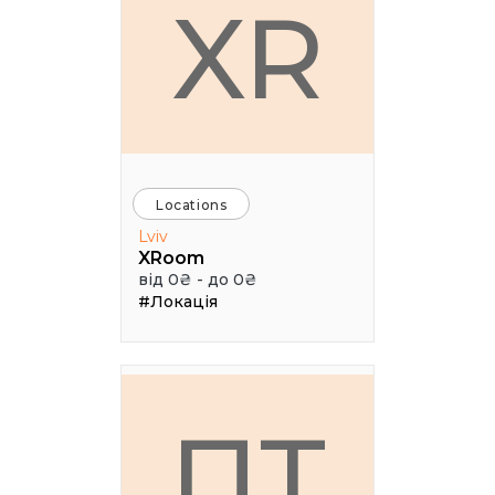
XR
Locations
Lviv
XRoom
від 0₴ - до 0₴
#Локація
ПТ