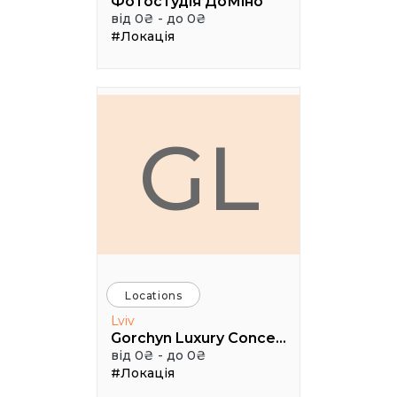
Фотостудія ДоМіно
від 0₴ - до 0₴
#Локація
GL
Locations
Lviv
Gorchyn Luxury Concept House
від 0₴ - до 0₴
#Локація