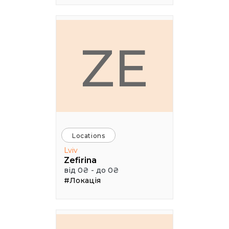
ZE
Locations
Lviv
Zefirina
від 0₴ - до 0₴
#Локація