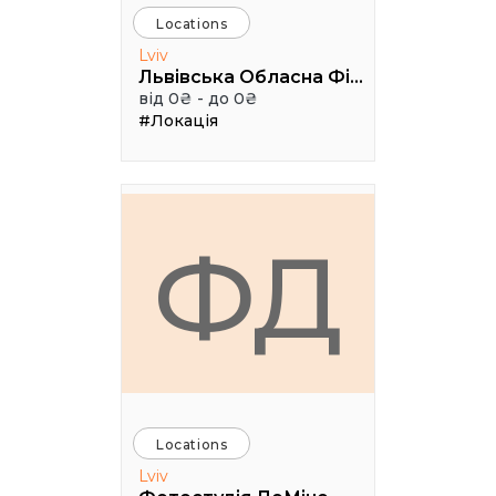
Locations
Lviv
Львівська Обласна Філармонія
від 0₴ - до 0₴
#Локація
ФД
Locations
Lviv