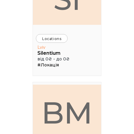
Locations
Lviv
Silentium
від 0₴ - до 0₴
#Локація
BM