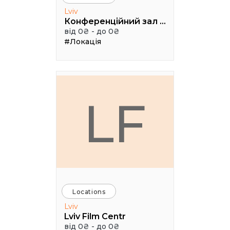
Lviv
Конференційний зал УКУ
від 0₴ - до 0₴
#Локація
LF
Locations
Lviv
Lviv Film Centr
від 0₴ - до 0₴