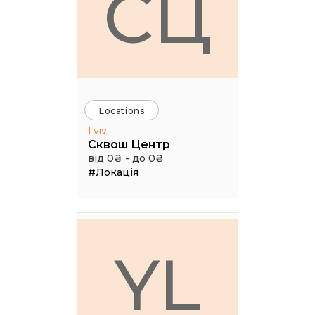
СЦ
Locations
Lviv
Сквош Центр
від 0₴ - до 0₴
#Локація
YL