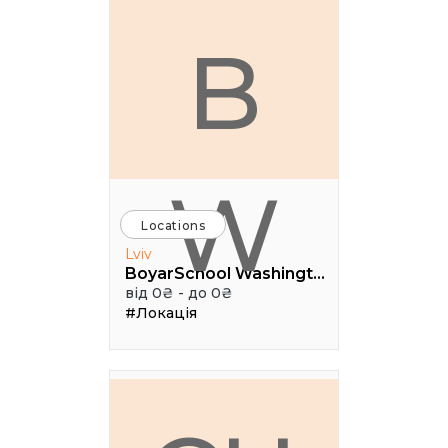
B
W
Locations
Lviv
BoyarSchool Washington
від 0₴ - до 0₴
#Локація