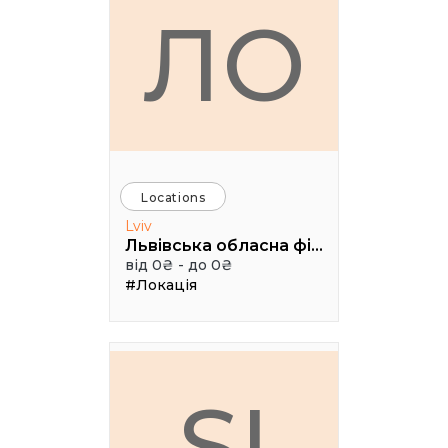
ЛО
Locations
Lviv
Львівська обласна філармонія (Камерна сцена, 3 поверх), Чайковського 7
від 0₴ - до 0₴
#Локація
SI