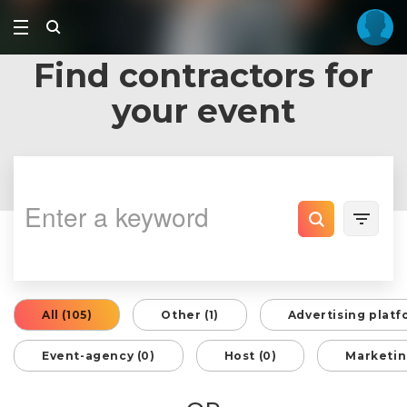
Find contractors for
your event
All (105)
Other (1)
Advertising platf
Event-agency (0)
Host (0)
Marketin