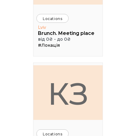
Locations
Lviv
Brunch. Meeting place
від 0₴ - до 0₴
#Локація
КЗ
Locations