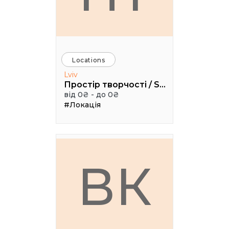
Locations
Lviv
Простір творчості / Space creativity
від 0₴ - до 0₴
#Локація
ВК