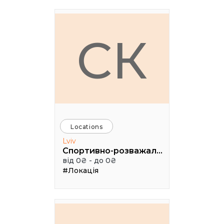
СК
Locations
Lviv
Спортивно-розважальний комплекс "Медик"
від 0₴ - до 0₴
#Локація