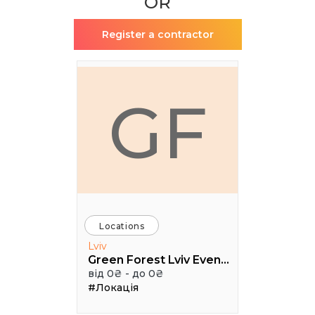
OR
Register a contractor
GF
Locations
Lviv
Green Forest Lviv Events
від 0₴ - до 0₴
#Локація