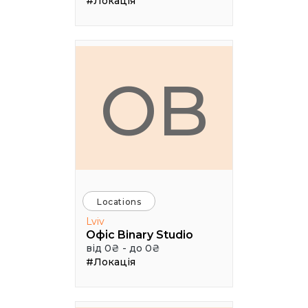
#Локація
ОB
Locations
Lviv
Офіс Binary Studio
від 0₴ - до 0₴
#Локація