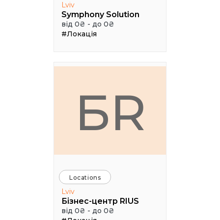
Lviv
Symphony Solution
від 0₴ - до 0₴
#Локація
БR
Locations
Lviv
Бізнес-центр RIUS
від 0₴ - до 0₴