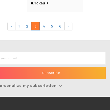
#Локація
«
1
2
3
4
5
6
»
ersonalize my subscription