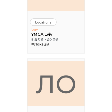
Locations
Lviv
YMCA Lviv
від 0₴ - до 0₴
#Локація
ЛО