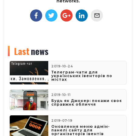
networks.
Last
news
2019-10-24
Телеграм-чати для
українських івенторів по
містах
2019-10-11
Будь як Джокер: покажи своє
справжнє обличчя
2019-07-19
Оновлення меню адмін-
панелі сайту для
організаторів івентів