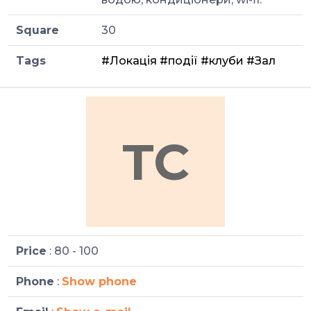
Square
30
Tags
#Локація
#події
#клуби
#Зал
TC
Price
: 80 - 100
Phone
:
Show phone